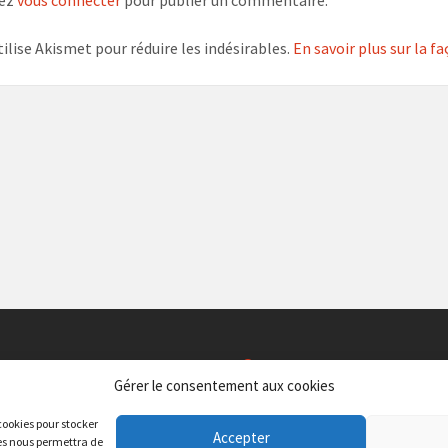
vez
vous connecter
pour publier un commentaire.
tilise Akismet pour réduire les indésirables.
En savoir plus sur la 
ION
SERVICES
Gérer le consentement aux cookies
taire Albert CAMUS
CAF du Gard – Antenne Service 
 cookies pour stocker
 d’Aubigné, 30 000 Nîmes
Centre Jean Paulhan 72, av. M. Clav
Accepter
ies nous permettra de