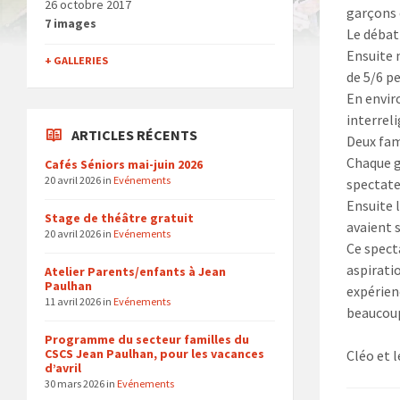
26 octobre 2017
garçons 
7 images
Le débat
Ensuite 
+ GALLERIES
de 5/6 p
En envir
interrel
ARTICLES RÉCENTS
Deux fami
Chaque g
Cafés Séniors mai-juin 2026
20 avril 2026
in
Evénements
spectat
Ensuite 
Stage de théâtre gratuit
avaient 
20 avril 2026
in
Evénements
Ce spect
aspirati
Atelier Parents/enfants à Jean
Paulhan
expérien
11 avril 2026
in
Evénements
beaucoup
Programme du secteur familles du
CSCS Jean Paulhan, pour les vacances
Cléo et 
d’avril
30 mars 2026
in
Evénements