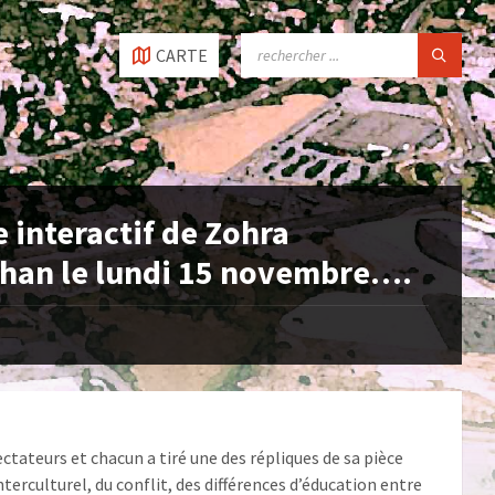
SEARCH:
CARTE
e interactif de Zohra
lhan le lundi 15 novembre….
tateurs et chacun a tiré une des répliques de sa pièce
nterculturel, du conflit, des différences d’éducation entre