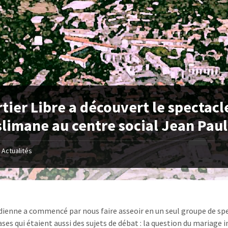
tier Libre a découvert le spectacl
limane au centre social Jean Pau
Actualités
ienne a commencé par nous faire asseoir en un seul groupe de spec
ses qui étaient aussi des sujets de débat : la question du mariage i