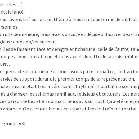
et filles…)
 était lancé.
nous avons tiré au sort un thème à illustrer sous forme de tableau
ersonnes.
on une demi-heure, nous avons discuté et décide d’illustrer deux f
igieux : chrétien/musulman.
lles se faisaient face et dénigraient chacune, celle de l’autre, tan
roupe a joué son tableau et nous avons débattu de la vraisemblance
eurs…
le spectacle a commencé et nous avons pu reconnaître, tout au long
servies de support durant le premier temps de la représentation.
acle musical était très intéressant et rythmé. Il parlait de son rap
ons à changer les schémas familiaux, religieux et culturels. Les p
ces personnelles et en donnant leurs avis sur tout. Ça a été une
 apprécié. On a toutes trouvé ça super et très entraînant (parfait
le groupe ASL