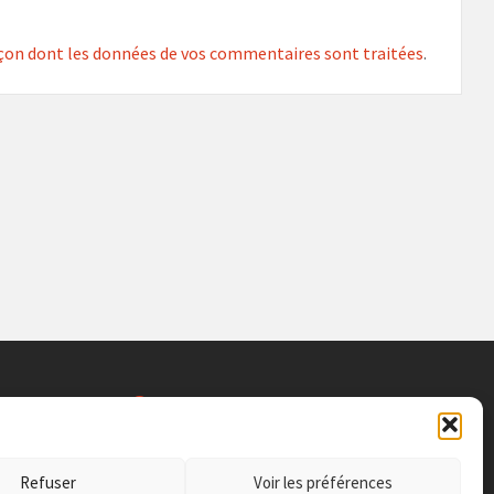
façon dont les données de vos commentaires sont traitées
.
SITE INFO
Social
Connexion -
Login
erie 30 000
Refuser
Voir les préférences
Politique de
Confidentialité