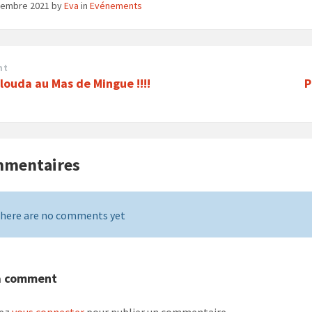
cembre 2021
by
Eva
in
Evénements
nt
louda au Mas de Mingue !!!!
P
mmentaires
here are no comments yet
a comment