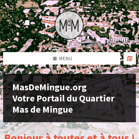
Skip
Skip
Skip
to
to
to
content
left
footer
sidebar
MENU
MasDeMingue.org
Votre Portail du Quartier
Mas de Mingue
Bonjour à toutes et à tous !