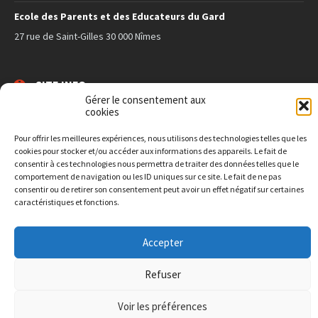
Ecole des Parents et des Educateurs du Gard
27 rue de Saint-Gilles 30 000 Nîmes
SITE INFO
Gérer le consentement aux
cookies
Connexion -
Login
Politique de
Confidentialité
Pour offrir les meilleures expériences, nous utilisons des technologies telles que les
cookies pour stocker et/ou accéder aux informations des appareils. Le fait de
Paramètres
Cookies
consentir à ces technologies nous permettra de traiter des données telles que le
Site créé par
ALUNISSAGE !
comportement de navigation ou les ID uniques sur ce site. Le fait de ne pas
consentir ou de retirer son consentement peut avoir un effet négatif sur certaines
© 2019 masdemingue.org
caractéristiques et fonctions.
Accepter
Refuser
Voir les préférences