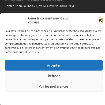
Centre Jean Paulhan 72, av. M. Claverie 30 000 NIMES
Ecole des Parents et des Educateurs du Gard
Gérer le consentement aux
cookies
27 rue de Saint-Gilles 30 000 Nîmes
Pour offrir les meilleures expériences, nous utilisons des technologies telles que les
cookies pour stocker et/ou accéder aux informations des appareils. Le fait de
SITE INFO
consentir à ces technologies nous permettra de traiter des données telles que le
comportement de navigation ou les ID uniques sur ce site. Le fait de ne pas
consentir ou de retirer son consentement peut avoir un effet négatif sur certaines
Connexion -
Login
caractéristiques et fonctions.
Politique de
Confidentialité
Paramètres
Cookies
Accepter
Site créé par
ALUNISSAGE !
© 2019 masdemingue.org
Refuser
Voir les préférences
Paramètres de Cookies
La politique de confidentialité