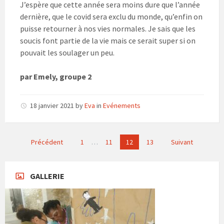
J’espère que cette année sera moins dure que l’année
dernière, que le covid sera exclu du monde, qu’enfin on
puisse retourner à nos vies normales. Je sais que les
soucis font partie de la vie mais ce serait super si on
pouvait les soulager un peu.
par Emely, groupe 2
18 janvier 2021
by
Eva
in
Evénements
Pagination
Précédent
1
…
11
12
13
Suivant
des
publications
GALLERIE