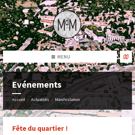
Skip
Skip
Skip
to
to
to
content
left
footer
sidebar
MENU
Evénements
Accueil
Actualités
Manifestation
/
/
Fête du quartier !