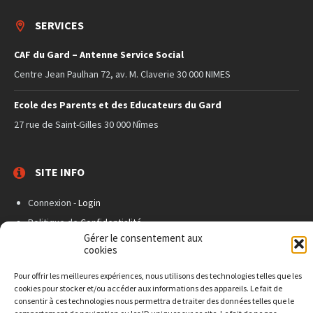
SERVICES
CAF du Gard – Antenne Service Social
Centre Jean Paulhan 72, av. M. Claverie 30 000 NIMES
Ecole des Parents et des Educateurs du Gard
27 rue de Saint-Gilles 30 000 Nîmes
SITE INFO
Connexion -
Login
Politique de
Confidentialité
Gérer le consentement aux
Paramètres
Cookies
cookies
Site créé par
ALUNISSAGE !
Pour offrir les meilleures expériences, nous utilisons des technologies telles que les
© 2019 masdemingue.org
cookies pour stocker et/ou accéder aux informations des appareils. Le fait de
consentir à ces technologies nous permettra de traiter des données telles que le