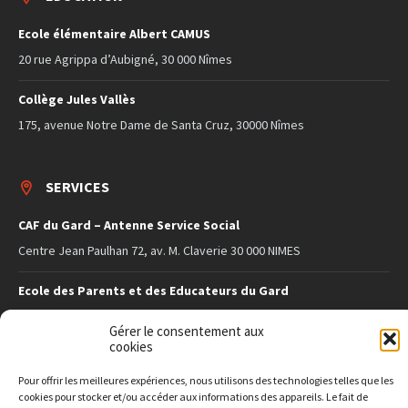
Ecole élémentaire Albert CAMUS
20 rue Agrippa d’Aubigné, 30 000 Nîmes
Collège Jules Vallès
175, avenue Notre Dame de Santa Cruz, 30000 Nîmes
SERVICES
CAF du Gard – Antenne Service Social
Centre Jean Paulhan 72, av. M. Claverie 30 000 NIMES
Ecole des Parents et des Educateurs du Gard
27 rue de Saint-Gilles 30 000 Nîmes
Gérer le consentement aux
cookies
SITE INFO
Pour offrir les meilleures expériences, nous utilisons des technologies telles que les
cookies pour stocker et/ou accéder aux informations des appareils. Le fait de