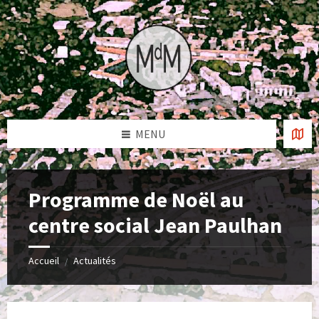
Skip
Skip
Skip
to
to
to
content
left
footer
sidebar
MENU
Programme de Noël au
centre social Jean Paulhan
Accueil
Actualités
/