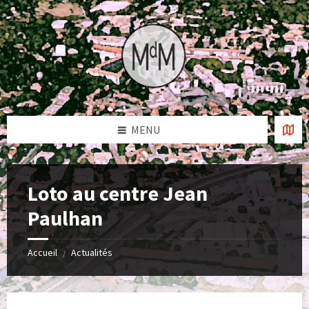
Skip
Skip
Skip
to
to
to
content
left
footer
sidebar
MENU
Loto au centre Jean
Paulhan
Accueil
Actualités
/