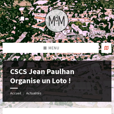
Skip
Skip
Skip
to
to
to
content
left
footer
sidebar
MENU
CSCS Jean Paulhan
Organise un Loto !
Accueil
Actualités
/