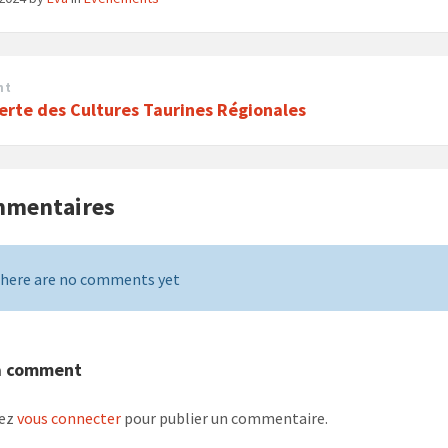
nt
erte des Cultures Taurines Régionales
mmentaires
here are no comments yet
a comment
vez
vous connecter
pour publier un commentaire.