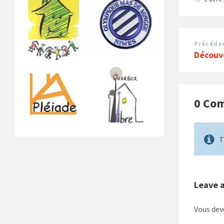
Précéde
Découv
0 Co
T
Leave 
Vous de