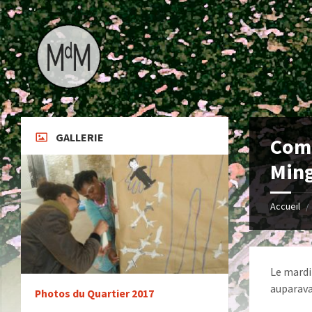
Skip
Skip
Skip
to
to
to
content
left
footer
sidebar
GALLERIE
Comp
Min
Accueil
/
Le mardi
auparava
Photos du Quartier 2017