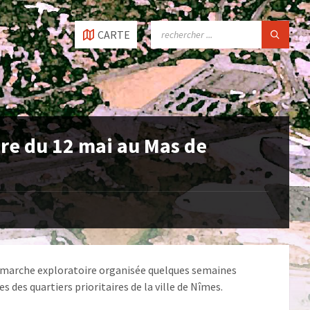
SEARCH:
CARTE
re du 12 mai au Mas de
 la marche exploratoire organisée quelques semaines
 des quartiers prioritaires de la ville de Nîmes.