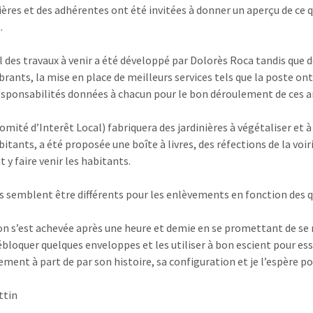
ières et des adhérentes ont été invitées à donner un aperçu de ce q
.
l des travaux à venir a été développé par Dolorès Roca tandis que d
rants, la mise en place de meilleurs services tels que la poste 
responsabilités données à chacun pour le bon déroulement de ces 
Comité d’Interêt Local) fabriquera des jardinières à végétaliser et 
bitants, a été proposée une boîte à livres, des réfections de la voir
y faire venir les habitants.
is semblent être différents pour les enlèvements en fonction des q
on s’est achevée après une heure et demie en se promettant de se r
ébloquer quelques enveloppes et les utiliser à bon escient pour ess
ement à part de par son histoire, sa configuration et je l’espère p
ttin