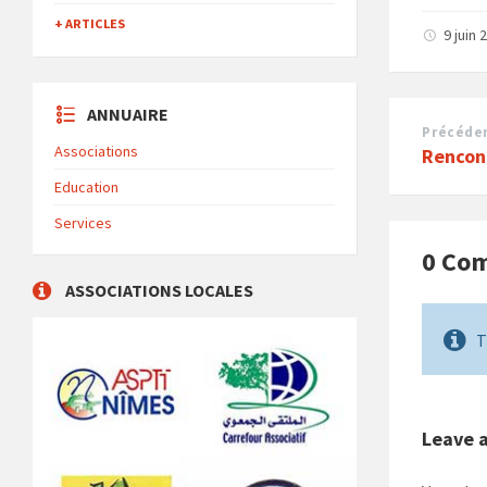
+ ARTICLES
9 juin
ANNUAIRE
Précéde
Associations
Rencon
Education
Services
0 Co
ASSOCIATIONS LOCALES
T
Leave 