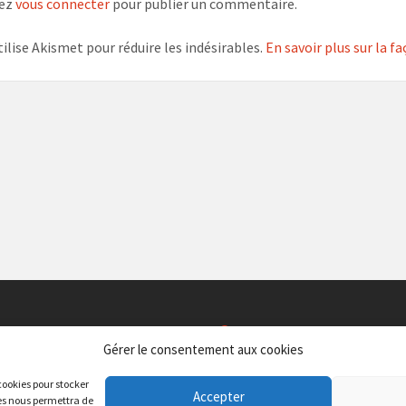
vez
vous connecter
pour publier un commentaire.
tilise Akismet pour réduire les indésirables.
En savoir plus sur la 
ION
SERVICES
Gérer le consentement aux cookies
taire Albert CAMUS
CAF du Gard – Antenne Service 
 cookies pour stocker
 d’Aubigné, 30 000 Nîmes
Centre Jean Paulhan 72, av. M. Clav
Accepter
ies nous permettra de