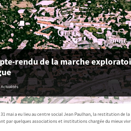
te-rendu de la marche exploratoi
gue
Actualités
 31 mai a eu lieu au centre social Jean Paulhan, la restitution de
nt par quelques associations et institutions chargée du mieux vivres