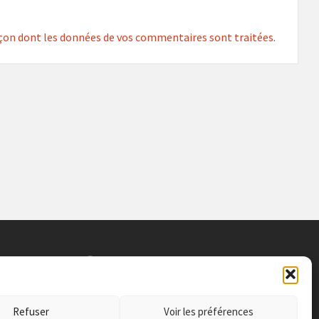
façon dont les données de vos commentaires sont traitées
.
SITE INFO
Social
Connexion -
Login
erie 30 000
Refuser
Voir les préférences
Politique de
Confidentialité