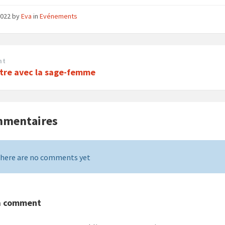
 2022
by
Eva
in
Evénements
nt
tre avec la sage-femme
mmentaires
here are no comments yet
a comment