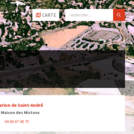
SEARCH:
CARTE
arion de Saint-André
 Maison des Mistons
04 66 67 48 75