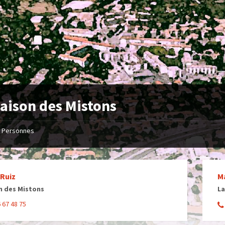
aison des Mistons
Personnes
Ruiz
M
n des Mistons
La
 67 48 75