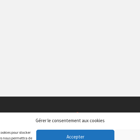
ION
SERVICES
Gérer le consentement aux cookies
taire Albert CAMUS
CAF du Gard – Antenne Service 
 cookies pour stocker
 d’Aubigné, 30 000 Nîmes
Centre Jean Paulhan 72, av. M. Clav
Accepter
ies nous permettra de